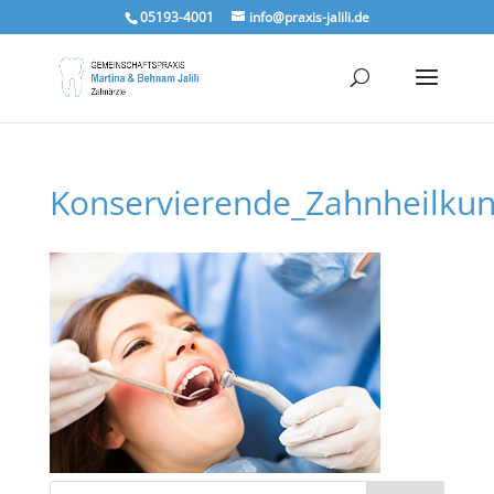
05193-4001
info@praxis-jalili.de
Konservierende_Zahnheilku